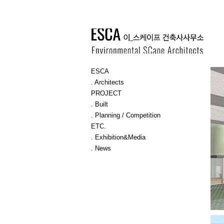
ESCA
. Architects
PROJECT
. Built
. Planning / Competition
ETC.
. Exhibition&Media
. News