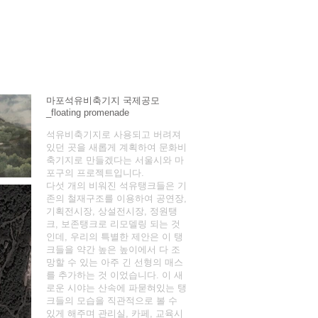
마포석유비축기지 국제공모
_floating promenade
석유비축기지로 사용되고 버려져
있던 곳을 새롭게 계획하여 문화비
축기지로 만들겠다는 서울시와 마
포구의 프로젝트입니다.
다섯 개의 비워진 석유탱크들은 기
존의 철재구조를 이용하여 공연장,
기획전시장, 상설전시장, 정원탱
크, 보존탱크로 리모델링 되는 것
인데, 우리의 특별한 제안은 이 탱
크들을 약간 높은 높이에서 다 조
망할 수 있는 아주 긴 선형의 매스
를 추가하는 것 이었습니다. 이 새
로운 시야는 산속에 파묻혀있는 탱
크들의 모습을 직관적으로 볼 수
있게 해주며 관리실, 카페, 교육시