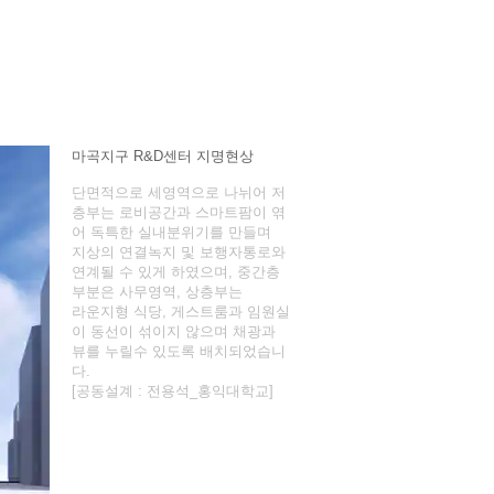
마곡지구 R&D센터 지명현상
단면적으로 세영역으로 나뉘어 저
층부는 로비공간과 스마트팜이 엮
어 독특한 실내분위기를 만들며
지상의 연결녹지 및 보행자통로와
연계될 수 있게 하였으며, 중간층
부분은 사무영역, 상층부는
라운지형 식당, 게스트룸과 임원실
이 동선이 섞이지 않으며 채광과
뷰를 누릴수 있도록 배치되었습니
다.
[공동설계 : 전용석_홍익대학교]