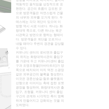
역동적인 움직임을 상징적으로 표
현한다. 공간의 흐름이 강조된 곳
으로 방문객들은 자연스럽게 건물
의 내부와 외부를 오가게 된다. 두
매스에는 각각 계단이 있으며 이
방향 역시 서로 다르다. 하나는 화
랑대역 쪽으로, 다른 하나는 육군
사관학교 방면으로 향하는 형태이
다. 방문객들은 계단을 오르거나
내릴 때마다 주변의 경관을 감상할
수 있다.
커뮤니티 센터의 로비면과 출입구
의 위치는 화랑대역사관의 출입구
를 가운데 두고 커뮤니티센터 출입
구과 조명조형물(아바타트리)가 양
쪽으로 배치되어 마치 역전 소광장
같은 외부공간의 블록을 형성한다.
이것은 경춘선숲길-철로-플랫폼의
선형으로 이어지는 축에 접한 포켓
광장을 형성하며, 화랑대역사관 출
입구, 조형물, 커뮤니티 센터 출입
구간의 관계와 시각적인 축이 명확
하게 만들어지고 강화되는 것을 의
도하였다.